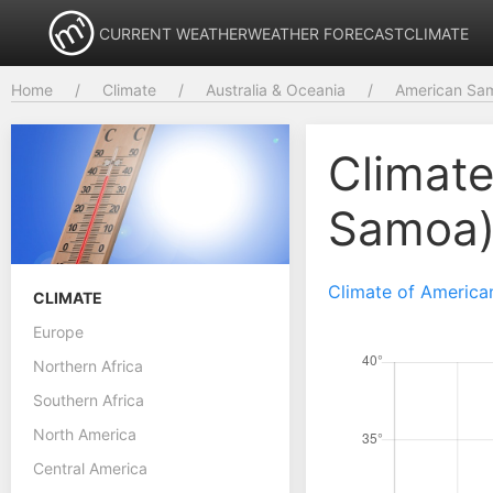
CURRENT WEATHER
WEATHER FORECAST
CLIMATE
Home
Climate
Australia & Oceania
American Sa
Climate
Samoa
Climate of America
CLIMATE
Europe
Northern Africa
Southern Africa
North America
Central America