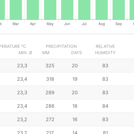
PERATURE °C
PRECIPITATION
RELATIVE
MIN. Ø
MM
DAYS
HUMIDITY
23,3
325
20
83
23,4
318
19
83
23,3
289
20
83
23,4
286
18
84
23,2
272
16
83
23,2
217
14
81