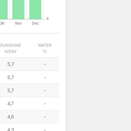
SUNSHINE
WATER
H/DAY
°C
5,7
-
5,7
-
5,7
-
4,7
-
4,6
-
4,3
-